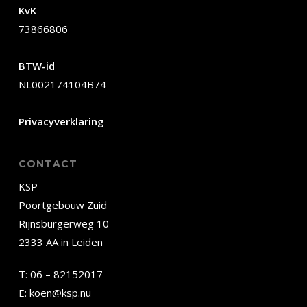
KvK
73866806
BTW-id
NL002174104B74
Privacyverklaring
CONTACT
KSP
Poortgebouw Zuid
Rijnsburgerweg 10
2333 AA in Leiden
T:
06 – 82152017
E:
koen@ksp.nu