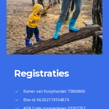
Registraties
Kamer van Koophandel: 73866806
Btw-id: NL002174104B74
AGB Code zorgverlener: 03307767