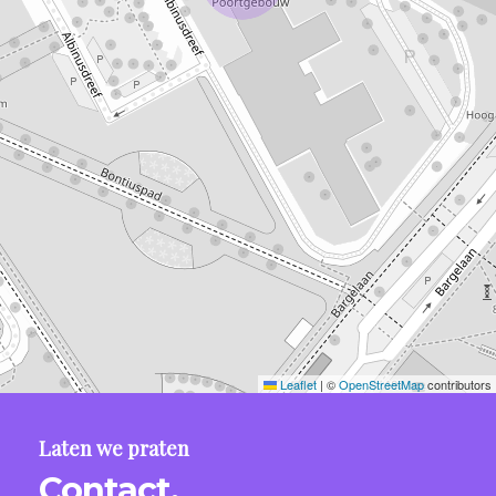
Leaflet
|
©
OpenStreetMap
contributors
Laten we praten
Contact.