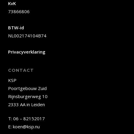
KvK
73866806
BTW-id
NL002174104B74
Privacyverklaring
CONTACT
KSP
Poortgebouw Zuid
Rijnsburgerweg 10
2333 AA in Leiden
T:
06 – 82152017
E:
koen@ksp.nu