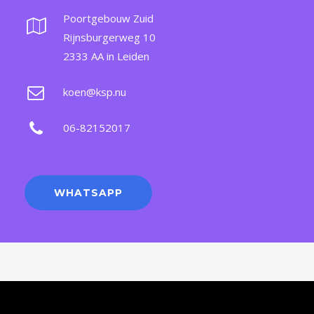
Poortgebouw Zuid
Rijnsburgerweg 10
2333 AA in Leiden
koen@ksp.nu
06-82152017
WHATSAPP