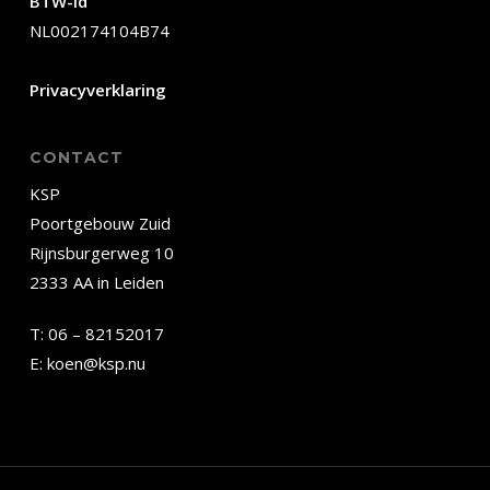
BTW-id
NL002174104B74
Privacyverklaring
CONTACT
KSP
Poortgebouw Zuid
Rijnsburgerweg 10
2333 AA in Leiden
T:
06 – 82152017
E:
koen@ksp.nu