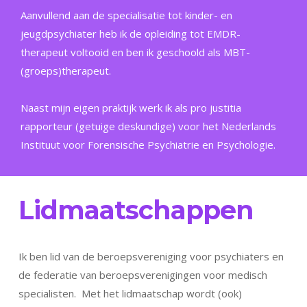
Aanvullend aan de specialisatie tot kinder- en
jeugdpsychiater heb ik de opleiding tot EMDR-
therapeut voltooid en ben ik geschoold als MBT-
(groeps)therapeut.
Naast mijn eigen praktijk werk ik als pro justitia
rapporteur (getuige deskundige) voor het Nederlands
Instituut voor Forensische Psychiatrie en Psychologie.
Lidmaatschappen
Ik ben lid van de beroepsvereniging voor psychiaters en
de federatie van beroepsverenigingen voor medisch
specialisten. Met het lidmaatschap wordt (ook)